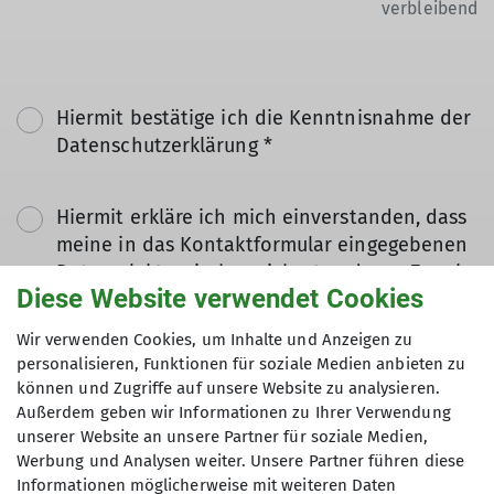
verbleibend
Hiermit bestätige ich die Kenntnisnahme der
Datenschutzerklärung *
Hiermit erkläre ich mich einverstanden, dass
meine in das Kontaktformular eingegebenen
Daten elektronisch gesichert und zum Zweck
Diese Website verwendet Cookies
der Kontaktaufnahme verarbeitet und
genutzt werden. Mir ist bekannt, dass ich
Wir verwenden Cookies, um Inhalte und Anzeigen zu
meine Einwilligung jederzeit wiederrufen
personalisieren, Funktionen für soziale Medien anbieten zu
kann. *
können und Zugriffe auf unsere Website zu analysieren.
Außerdem geben wir Informationen zu Ihrer Verwendung
unserer Website an unsere Partner für soziale Medien,
Mit (*) markierte Felder
Werbung und Analysen weiter. Unsere Partner führen diese
Absenden
sind Pflichtfelder
Informationen möglicherweise mit weiteren Daten