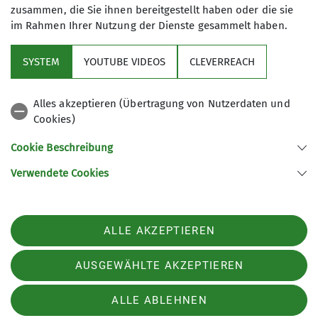
zusammen, die Sie ihnen bereitgestellt haben oder die sie
im Rahmen Ihrer Nutzung der Dienste gesammelt haben.
Sektion
SYSTEM
YOUTUBE VIDEOS
CLEVERREACH
Aktuelles
Alles akzeptieren (Übertragung von Nutzerdaten und
Cookies)
Partner und Services
Cookie Beschreibung
Verwendete Cookies
Sektion Bergbund Würzburg des Deutschen Alpenvereins e.V.
Werner-von-Siemens Straße 16
97076 Würzburg
ALLE AKZEPTIEREN
Telefon +4993132954099
Kontakt
AUSGEWÄHLTE AKZEPTIEREN
ALLE ABLEHNEN
Impressum
AGBs
Datenschutz
Datenschutz-Einstellungen