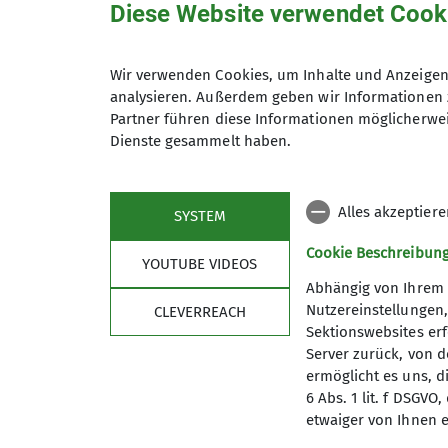
Die Vorteile einer Mitgliedschaft im D
Diese Website verwendet Cook
Der Mitgliedsantrag kann hi
C-Mitglied
werden/vorteile-der-dav-mitgliedschaf
Gastmitglied
A-/B-/D-/K/J-Mitglied in einer anderen
(498.11KB, pdf)
Zu den Vorteilen zählen unter anderem
Wir verwenden Cookies, um Inhalte und Anzeigen 
Download
analysieren. Außerdem geben wir Informationen 
bei Bergunfällen weltweit versichert (
A
D-Mitglied
Partner führen diese Informationen möglicherwei
vergünstigte Übernachtungspreise
Junior ab vollendetem 18. bis zum voll
Dienste gesammelt haben.
Die Satzung der Sektion kan
leckere Bergsteigeressen zu einem güns
Anrecht auf Selbstversorgung
K/J-Mitglied
(1.7MB, pdf)
Alles akzeptier
Download
Kinder und Jugendliche als Einzelmitgl
SYSTEM
Cookie Beschreibun
YOUTUBE VIDEOS
Familienbeitrag
Abhängig von Ihrem 
A- und B- und K/J-Mitglieder einer Fami
Nutzereinstellungen
CLEVERREACH
- selbe Sektion
Sektionswebsites erf
- identische Anschrift
Server zurück, von 
- Beitrag in einem Zahlungsvorgang
ermöglicht es uns, d
Sektion
Aktu
6 Abs. 1 lit. f DSGV
etwaiger von Ihnen e
Geschäftsstelle