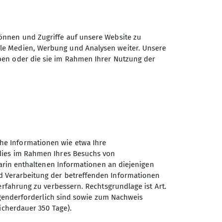
 über die alle Mitglieder einen digitalen
n.de/verband/dav-mitglied-
12,75 Euro
itglieder als auch für Partner- und
ühr
0,00 Euro
fort herunterladen können.
önnen und Zugriffe auf unsere Website zu
ale Medien, Werbung und Analysen weiter. Unsere
enthalten.)
29,00 Euro
ben oder die sie im Rahmen Ihrer Nutzung der
ühr
4,00 Euro
17,00 Euro
ühr
4,00 Euro
76,50 Euro
he Informationen wie etwa Ihre
ühr
15,00 Euro
 dies im Rahmen Ihres Besuchs von
darin enthaltenen Informationen an diejenigen
d Verarbeitung der betreffenden Informationen
Sektion Bergbund Würzburg
erfahrung zu verbessern. Rechtsgrundlage ist Art.
des Deutschen Alpenvereins
es
ingenderforderlich sind sowie zum Nachweis
e.V.
icherdauer 350 Tage).