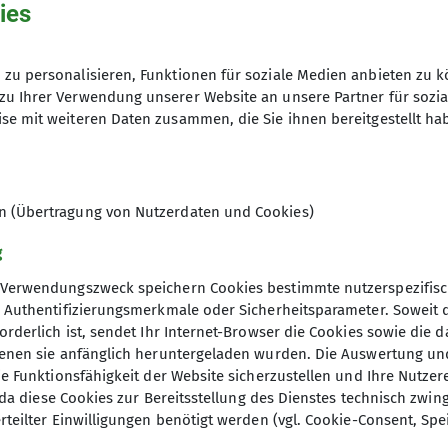
Außerdem gibt es eine Schaltfläche,
eutschen Alpenverein sind hier
https://www.alpenverei
ies
er heruntergeladen werden.
Jahresbeitrag
Mitgliedsausweis sowohl für Einzelm
t
sehr ausführlich beschrieben.
Aufnahmegeb
Familienmitglieder abrufen und so
 Sektion
:
zu personalisieren, Funktionen für soziale Medien anbieten zu k
zu Ihrer Verwendung unserer Website an unsere Partner für sozi
SS Alpiner Sicherheitsservice
ist in der Mitgliedschaft 
Jahresbeitrag
se mit weiteren Daten zusammen, die Sie ihnen bereitgestellt ha
Mein.Alpenverein
endeten 25. Lebensjahr
Aufnahmegeb
n hier heruntergeladen werden.
© Bergbund Würzburg
tigeren Preis
Jahresbeitrag
en (Übertragung von Nutzerdaten und Cookies)
ied bis zum vollendeten 18. Lebensjahr
Aufnahmegeb
g
Jahresbeitrag
Verwendungszweck speichern Cookies bestimmte nutzerspezifisc
lie
Aufnahmegeb
, Authentifizierungsmerkmale oder Sicherheitsparameter. Soweit
orderlich ist, sendet Ihr Internet-Browser die Cookies sowie die 
denen sie anfänglich heruntergeladen wurden. Die Auswertung un
ie Funktionsfähigkeit der Website sicherzustellen und Ihre Nutzer
elles
Partner und Servic
O, da diese Cookies zur Bereitsstellung des Dienstes technisch zw
rteilter Einwilligungen benötigt werden (vgl. Cookie-Consent, Spe
4dav