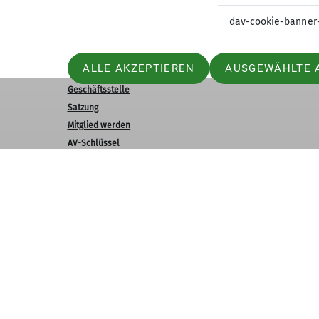
dav-cookie-banner
Sektion
Aktu
ALLE AKZEPTIEREN
AUSGEWÄHLTE 
Geschäftsstelle
Satzung
Mitglied werden
AV-Schlüssel
Ausrüstung leihen
Newsletter
Datenschutz-Einstellungen
Datenschutz
AGBs