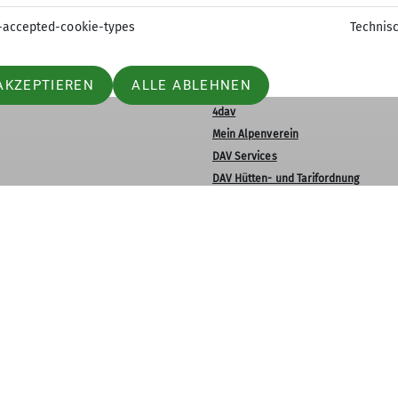
-accepted-cookie-types
Technis
elles
Partner und Servic
AKZEPTIEREN
ALLE ABLEHNEN
4dav
Mein Alpenverein
DAV Services
DAV Hütten- und Tarifordnung
DAV Hütten und Wege
DAV Alpenüberquerung- So geht's
DAV Summit Club
Moobly Mitfahrzentrale
Impressum