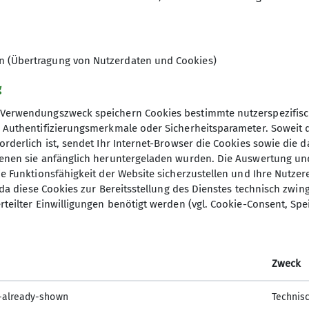
en (Übertragung von Nutzerdaten und Cookies)
 - unsere Sektion präse
g
Verwendungszweck speichern Cookies bestimmte nutzerspezifisc
, Authentifizierungsmerkmale oder Sicherheitsparameter. Soweit
orderlich ist, sendet Ihr Internet-Browser die Cookies sowie die 
denen sie anfänglich heruntergeladen wurden. Die Auswertung un
ie Funktionsfähigkeit der Website sicherzustellen und Ihre Nutzer
O, da diese Cookies zur Bereitsstellung des Dienstes technisch zw
rteilter Einwilligungen benötigt werden (vgl. Cookie-Consent, Spe
gt die Magie der Berge zu den Zuschauer:innen in Deut
enien. Am Mittwoch den 26.03.2025 machte das Festiv
Sektion gutgelaunt an einem Info-Stand präsentiert.
Zweck
-already-shown
Technis