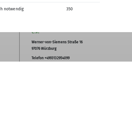
ch notwendig
350
Sektion Bergbund Würzburg
des Deutschen Alpenvereins
es
e.V.
Werner-von-Siemens Straße 16
97076 Würzburg
Telefon +4993132954099
Kontakt