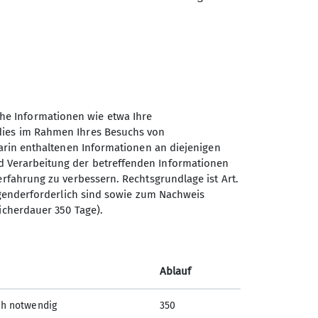
ntiert sich
he Informationen wie etwa Ihre
 dies im Rahmen Ihres Besuchs von
darin enthaltenen Informationen an diejenigen
d Verarbeitung der betreffenden Informationen
erfahrung zu verbessern. Rechtsgrundlage ist Art.
ingenderforderlich sind sowie zum Nachweis
icherdauer 350 Tage).
schland, Österreich, der Schweiz, Belgien,
al Station im CINEMAXX in Würzburg. Wir
Ablauf
ch notwendig
350