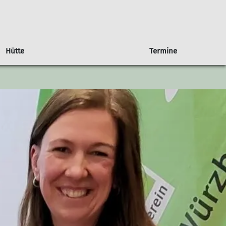
Hütte
Termine
Berichte
Veranstaltungen
Neues von der Hütte
Ehrenamtliche gesucht
4dav