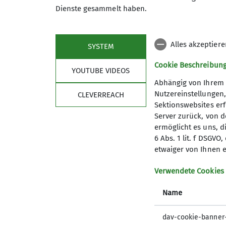
Dienste gesammelt haben.
Alles akzeptier
BANFF in Würzburg
SYSTEM
Cookie Beschreibun
YOUTUBE VIDEOS
Abhängig von Ihrem 
Nutzereinstellungen
CLEVERREACH
26.03.2025
Sektionswebsites erf
Server zurück, von 
ermöglicht es uns, d
Aktuelles
6 Abs. 1 lit. f DSGV
etwaiger von Ihnen e
Das Banff Mountain Film Festival 2025 brin
Liechtenstein, den Niederlanden und Slow
Verwendete Cookies
haben die Gelegnheit genutzt und unsere 
Name
dav-cookie-banner