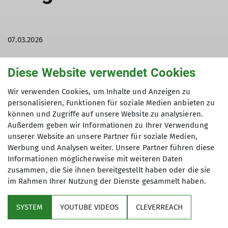
07.03.2026
Aktuelles
Berichte
Diese Website verwendet Cookies
Bei frühlingshaftem Wetter hat die MTB-Gruppe
Wir verwenden Cookies, um Inhalte und Anzeigen zu
personalisieren, Funktionen für soziale Medien anbieten zu
am 07.03. die MTB-Saison 2026 eröffnet.
können und Zugriffe auf unsere Website zu analysieren.
Außerdem geben wir Informationen zu Ihrer Verwendung
unserer Website an unsere Partner für soziale Medien,
Werbung und Analysen weiter. Unsere Partner führen diese
Bei besten Wege- und Trailbedingungen sind wir
Informationen möglicherweise mit weiteren Daten
eine Rundtour von Zell über Greußenheim und
zusammen, die Sie ihnen bereitgestellt haben oder die sie
Leinach zum Käppele gefahren. Sonnige Wege,
im Rahmen Ihrer Nutzung der Dienste gesammelt haben.
steile Anstiege und flowige Trails. Eine sehr
gelungene Saisoneröffnung mit einem sehr
SYSTEM
YOUTUBE VIDEOS
CLEVERREACH
gelungenen Tourenabschluss mit Einkehr in der
Maroggo Schenke in Margetshöchheim.