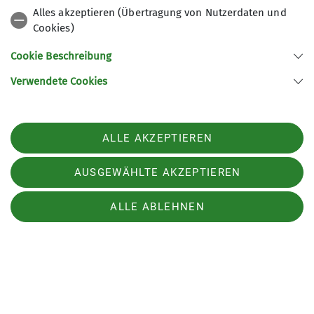
Alles akzeptieren (Übertragung von Nutzerdaten und
Die nächsten Tagesausflüge sind bereits in
Cookies)
Planung und werden mit genügend zeitlichem
Cookie Beschreibung
Vorlauf bei den MTB-Angeboten auf der
Homepage veröffentlicht.
Verwendete Cookies
ALLE AKZEPTIEREN
AUSGEWÄHLTE AKZEPTIEREN
ALLE ABLEHNEN