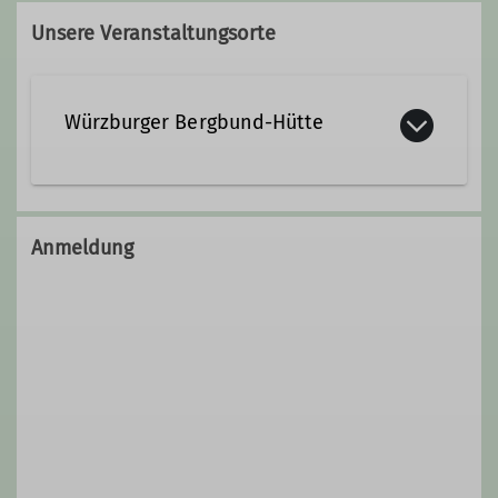
Unsere Veranstaltungsorte
Qualifikationen
Würzburger Bergbund-Hütte
Mountainbikeleiter
Himmeldunkberg
Ämter
97653 Bischofsheim in der Rhön
Anmeldung
Ausbildungsreferent