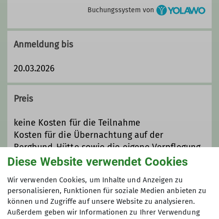
Buchungssystem von
Anmeldung bis
20.03.2026
Preis
keine Kosten für die Teilnahme
Kosten für die Übernachtung auf der
Bergbund-Hütte sowie die eigene Verpflegung
(Selbstversorger)
Diese Website verwendet Cookies
Wir verwenden Cookies, um Inhalte und Anzeigen zu
Maximale Teilnehmeranzahl
personalisieren, Funktionen für soziale Medien anbieten zu
können und Zugriffe auf unsere Website zu analysieren.
Außerdem geben wir Informationen zu Ihrer Verwendung
5