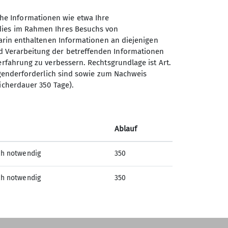
he Informationen wie etwa Ihre
 dies im Rahmen Ihres Besuchs von
darin enthaltenen Informationen an diejenigen
d Verarbeitung der betreffenden Informationen
Sektion Bergbund Würzburg
erfahrung zu verbessern. Rechtsgrundlage ist Art.
des Deutschen Alpenvereins
es
ingenderforderlich sind sowie zum Nachweis
e.V.
icherdauer 350 Tage).
Werner-von-Siemens Straße 16
97076 Würzburg
Telefon +4993132954099
Ablauf
ch notwendig
350
Kontakt
ch notwendig
350