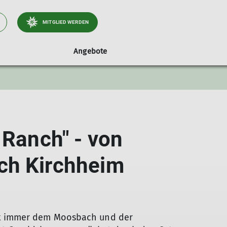
MITGLIED WERDEN
Angebote
ontakt
Klettern
Sektionszeitschriften
Hüttendienst
MTB
Nordic Walking
Historie
 Ranch" - von
ch Kirchheim
st immer dem Moosbach und der