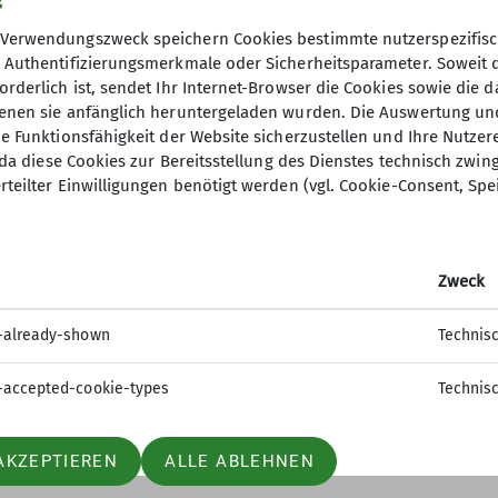
g
Verwendungszweck speichern Cookies bestimmte nutzerspezifisc
, Authentifizierungsmerkmale oder Sicherheitsparameter. Soweit
orderlich ist, sendet Ihr Internet-Browser die Cookies sowie die 
denen sie anfänglich heruntergeladen wurden. Die Auswertung un
ie Funktionsfähigkeit der Website sicherzustellen und Ihre Nutzer
elles
Partner und Servic
O, da diese Cookies zur Bereitsstellung des Dienstes technisch zw
rteilter Einwilligungen benötigt werden (vgl. Cookie-Consent, Spe
4dav
Mein Alpenverein
DAV Services
Zweck
DAV Hütten- und Tarifordnung
DAV Hütten und Wege
-already-shown
Technis
DAV Alpenüberquerung- So geht's
DAV Summit Club
-accepted-cookie-types
Technis
Moobly Mitfahrzentrale
AKZEPTIEREN
ALLE ABLEHNEN