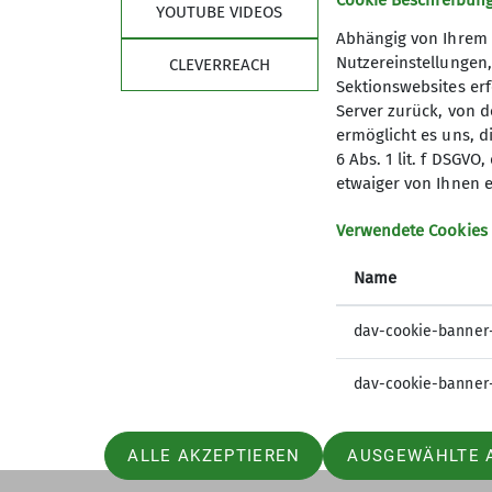
Cookie Beschreibun
YOUTUBE VIDEOS
Abhängig von Ihrem 
Nutzereinstellungen
CLEVERREACH
Sektionswebsites erf
Server zurück, von 
ermöglicht es uns, d
Sektion
Aktu
6 Abs. 1 lit. f DSGV
etwaiger von Ihnen e
Geschäftsstelle
Satzung
Verwendete Cookies
Mitglied werden
Name
AV-Schlüssel
Ausrüstung leihen
dav-cookie-banner
Newsletter
dav-cookie-banner
ALLE AKZEPTIEREN
AUSGEWÄHLTE 