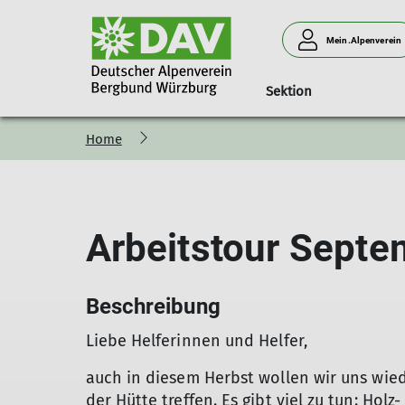
Mein.Alpenverein
Sektion
Home
Mitgliedschaft
Touren
Unsere Hütte
Wandern
Vorstand
K
Arbeitstour Septe
Beschreibung
Liebe Helferinnen und Helfer,
auch in diesem Herbst wollen wir uns wied
der Hütte treffen. Es gibt viel zu tun: Ho