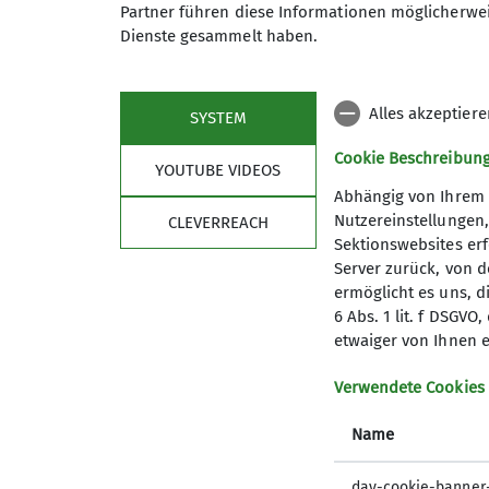
Partner führen diese Informationen möglicherwei
97653 Bischofsheim in der Rh
Dienste gesammelt haben.
Anmeldung
Alles akzeptier
SYSTEM
Cookie Beschreibun
YOUTUBE VIDEOS
Abhängig von Ihrem 
Nutzereinstellungen
CLEVERREACH
Sektionswebsites erf
Server zurück, von 
ermöglicht es uns, d
Sektion
Aktu
6 Abs. 1 lit. f DSGV
etwaiger von Ihnen e
Geschäftsstelle
Satzung
Verwendete Cookies
Mitglied werden
Name
AV-Schlüssel
Ausrüstung leihen
dav-cookie-banner