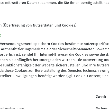
se mit weiteren Daten zusammen, die Sie ihnen bereitgestellt ha
ön
Bitte telefonisch oder per E-Mail 
en (Übertragung von Nutzerdaten und Cookies)
g
Verwendungszweck speichern Cookies bestimmte nutzerspezifisc
, Authentifizierungsmerkmale oder Sicherheitsparameter. Soweit
orderlich ist, sendet Ihr Internet-Browser die Cookies sowie die 
denen sie anfänglich heruntergeladen wurden. Die Auswertung un
ie Funktionsfähigkeit der Website sicherzustellen und Ihre Nutzer
elles
Partner und Servic
O, da diese Cookies zur Bereitsstellung des Dienstes technisch zw
rteilter Einwilligungen benötigt werden (vgl. Cookie-Consent, Spe
4dav
Mein Alpenverein
DAV Services
Zweck
DAV Hütten- und Tarifordnung
DAV Hütten und Wege
-already-shown
Technis