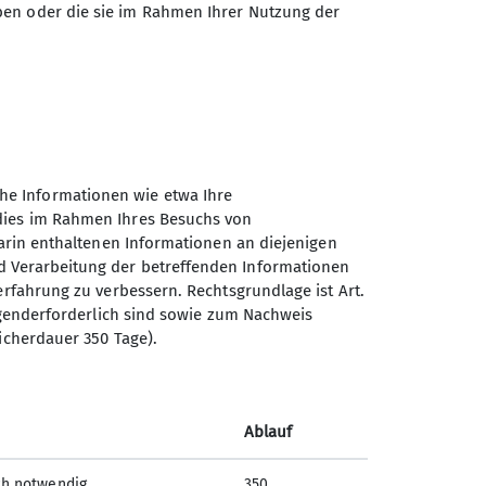
ben oder die sie im Rahmen Ihrer Nutzung der
bei Sepp Riedmann anmelden.
he Informationen wie etwa Ihre
 dies im Rahmen Ihres Besuchs von
darin enthaltenen Informationen an diejenigen
d Verarbeitung der betreffenden Informationen
Sektion Bergbund Würzburg
erfahrung zu verbessern. Rechtsgrundlage ist Art.
des Deutschen Alpenvereins
es
ingenderforderlich sind sowie zum Nachweis
e.V.
icherdauer 350 Tage).
Werner-von-Siemens Straße 16
97076 Würzburg
Telefon +4993132954099
Ablauf
ch notwendig
350