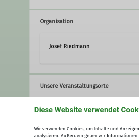
Organisation
Josef Riedmann
09363 5111
0172 148628
Unsere Veranstaltungsorte
Ämter
Diese Website verwendet Cook
Würzburger Bergbund-Hütte
Hüttenwart
Wir verwenden Cookies, um Inhalte und Anzeigen 
Himmeldunkberg
analysieren. Außerdem geben wir Informationen 