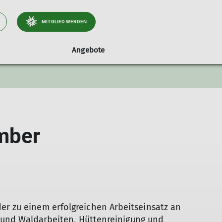
MITGLIED WERDEN
Angebote
ontakt
Klettern
Sektionszeitschriften
Hüttendienst
MTB
Nordic Walking
Historie
mber
er zu einem erfolgreichen Arbeitseinsatz an
lz- und Waldarbeiten, Hüttenreinigung und