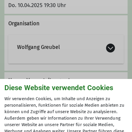
Do. 10.04.2025 19:30 Uhr
Organisation
Wolfgang Greubel
01577 7202216
Unsere Veranstaltungsorte
Kontakt aufnehmen
Diese Website verwendet Cookies
Wir verwenden Cookies, um Inhalte und Anzeigen zu
Pfarrsaal St. Burkard
personalisieren, Funktionen für soziale Medien anbieten zu
Ämter
können und Zugriffe auf unsere Website zu analysieren.
Außerdem geben wir Informationen zu Ihrer Verwendung
1. Vorsitzender
unserer Website an unsere Partner für soziale Medien,
Burkarder Str. 42
Werbung und Analysen weiter. Unsere Partner führen diese