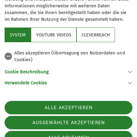
97082 Würzburg
Informationen möglicherweise mit weiteren Daten
zusammen, die Sie ihnen bereitgestellt haben oder die sie
im Rahmen Ihrer Nutzung der Dienste gesammelt haben.
Sektion
SYSTEM
YOUTUBE VIDEOS
CLEVERREACH
Aktuelles
Alles akzeptieren (Übertragung von Nutzerdaten und
Cookies)
Partner und Services
Cookie Beschreibung
Verwendete Cookies
Sektion Bergbund Würzburg des Deutschen Alpenvereins e.V.
Werner-von-Siemens Straße 16
97076 Würzburg
ALLE AKZEPTIEREN
Telefon +4993132954099
Kontakt
AUSGEWÄHLTE AKZEPTIEREN